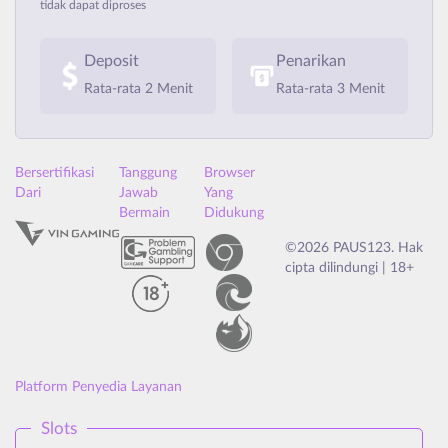
tidak dapat diproses
Deposit
Penarikan
Rata-rata 2 Menit
Rata-rata 3 Menit
Bersertifikasi
Tanggung
Browser
Dari
Jawab
Yang
Bermain
Didukung
©2026 PAUS123. Hak
cipta dilindungi | 18+
Platform Penyedia Layanan
Slots